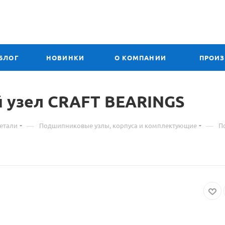
БЛОГ
НОВИНКИ
О КОМПАНИИ
ПРОИ
й
Материал
узел CRAFT BEARINGS
о
—
—
етали
Подшипниковые узлы, корпуса и комплектующие
П
товаре
204
UCPA
подшипниковый
узел