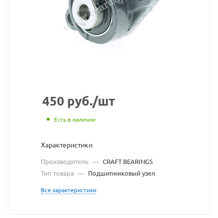
CRAFT
BEARINGS
взят
с
сайта
https://bearingstore
по
450
руб.
/шт
ссылке
Есть в наличии
https://bearingstor
без
Характеристики
разрешения
Производитель
—
CRAFT BEARINGS
владельца
Тип товара
—
Подшипниковый узел
сайта
Все характеристики