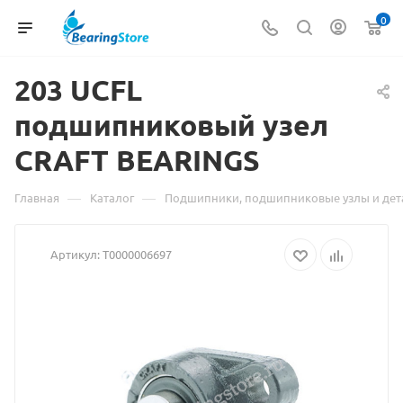
0
203 UCFL
подшипниковый узел
CRAFT
Материал
BEARINGS
о
—
—
Главная
Каталог
Подшипники, подшипниковые узлы и дет
товаре
Артикул:
Т0000006697
203
UCFL
подшипниковый
узел