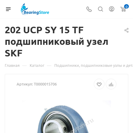
0
202 UCP SY 15
Материал
TF
подшипниковый узел
о
SKF
товаре
202
—
—
Главная
Каталог
Подшипники, подшипниковые узлы и дет
UCP
Артикул:
Т0000015706
SY
15
TF
подшипник