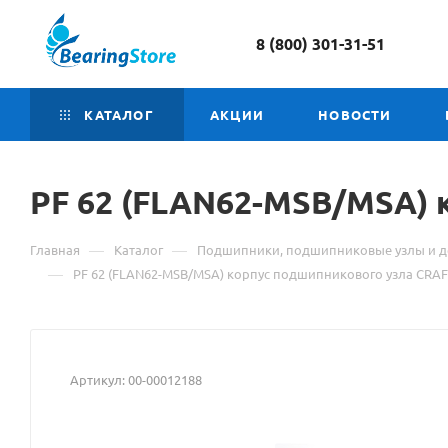
8 (800) 301-31-51
КАТАЛОГ
АКЦИИ
НОВОСТИ
PF
Материал
62 (FLAN62-MSB/MSA) 
о
—
—
Главная
Каталог
Подшипники, подшипниковые узлы и д
товаре
—
PF 62 (FLAN62-MSB/MSA) корпус подшипникового узла CRA
PF
62
Артикул:
00-00012188
(FLAN62-
MSB/MSA)