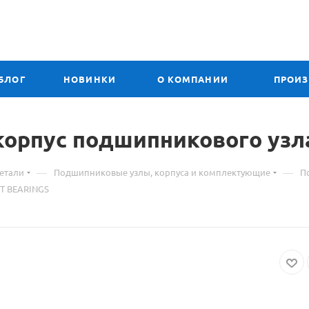
БЛОГ
НОВИНКИ
О КОМПАНИИ
ПРОИ
корпус подшипникового уз
—
—
етали
Подшипниковые узлы, корпуса и комплектующие
П
FT BEARINGS