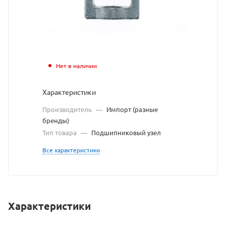
https://bearingstore.ru
по
ссылке
https://bearingstore.r
без
разрешения
Нет в наличии
владельца
Характеристики
сайта
Производитель
—
Импорт (разные
бренды)
Тип товара
—
Подшипниковый узел
Все характеристики
Характеристики