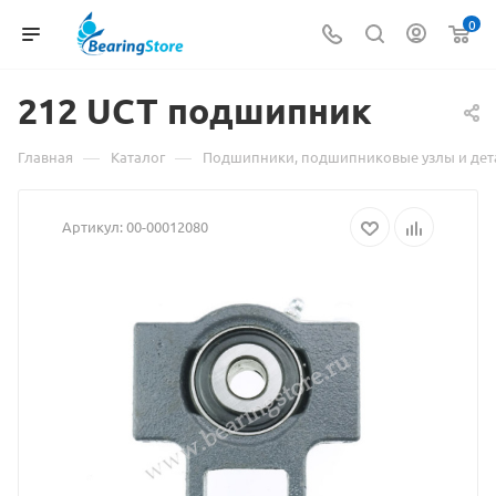
0
212
Материал
UCT подшипник
о
—
—
Главная
Каталог
Подшипники, подшипниковые узлы и дет
товаре
Артикул:
00-00012080
212
UCT
подшипник
взят
с
сайта