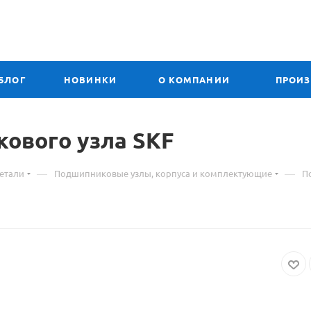
БЛОГ
НОВИНКИ
О КОМПАНИИ
ПРОИ
кового узла
Материал
SKF
о
—
—
етали
Подшипниковые узлы, корпуса и комплектующие
П
товаре
TUJ
507
корпус
подшипниковог