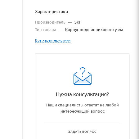
Характеристики
Производитель
—
SKF
Тип товара
—
Корпус подшипникового узла
Все характеристики
tore.ru
store.ru/catalog/podshipnik
Нужна консультация?
Наши специалисты ответят на любой
интересующий вопрос
ЗАДАТЬ ВОПРОС