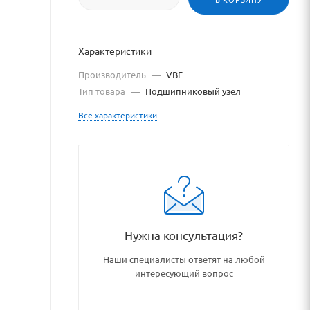
Характеристики
Производитель
—
VBF
Тип товара
—
Подшипниковый узел
Все характеристики
_podshipnikovye_uzly_i_deta
Нужна консультация?
Наши специалисты ответят на любой
интересующий вопрос