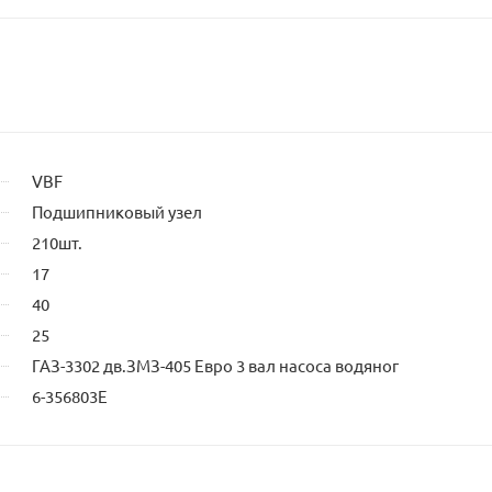
VBF
Подшипниковый узел
210шт.
17
40
25
ГАЗ-3302 дв.ЗМЗ-405 Евро 3 вал насоса водяног
6-356803Е