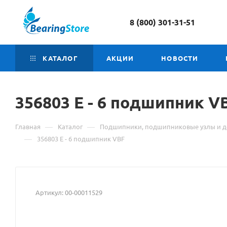
8 (800) 301-31-51
КАТАЛОГ
АКЦИИ
НОВОСТИ
356803 Е
Материал
- 6 подшипник V
о
—
—
Главная
Каталог
Подшипники, подшипниковые узлы и д
товаре
—
356803 Е - 6 подшипник VBF
356803
Е
Артикул:
00-00011529
-
6