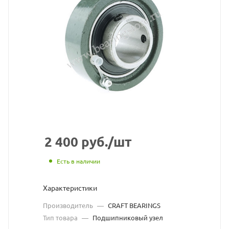
CRA
BEAR
взят
с
сайт
https
по
ссыл
https
без
2 400
руб.
/шт
разр
Есть в наличии
влад
Характеристики
сайт
Производитель
—
CRAFT BEARINGS
Тип товара
—
Подшипниковый узел