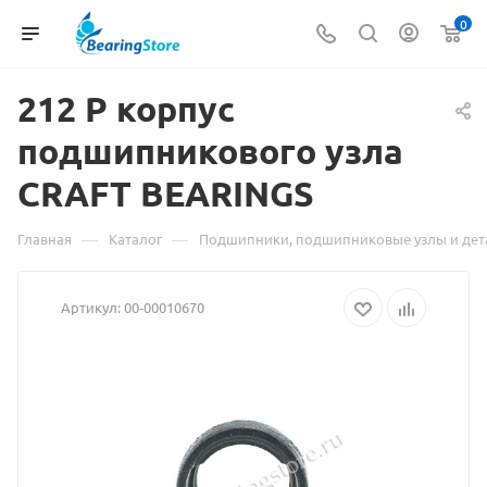
0
212 P
Материал
корпус
подшипникового узла
о
CRAFT BEARINGS
товаре
212
—
—
Главная
Каталог
Подшипники, подшипниковые узлы и дет
P
Артикул:
00-00010670
корпус
подшипникового
узла
CRAFT