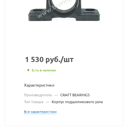
BEARINGS
взят
с
сайта
https://bearingstore.
по
ссылке
1 530
руб.
/шт
https://bearingstore
без
Есть в наличии
разрешения
Характеристики
владельца
Производитель
—
CRAFT BEARINGS
сайта
Тип товара
—
Корпус подшипикового узла
Все характеристики