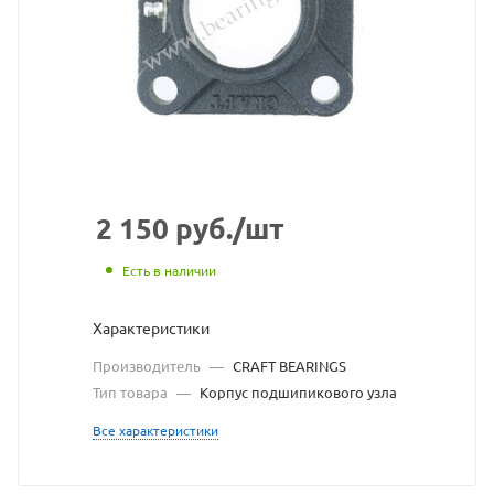
BEARINGS
взят
с
сайта
https://bearingstore.r
по
ссылке
2 150
руб.
/шт
https://bearingstore
без
Есть в наличии
разрешения
Характеристики
владельца
Производитель
—
CRAFT BEARINGS
сайта
Тип товара
—
Корпус подшипикового узла
Все характеристики