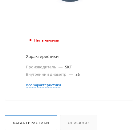
с
сайта
https://bearing
по
ссылке
Нет в наличии
https://bearin
без
Характеристики
разрешения
Производитель
—
SKF
владельца
Внутренний диаметр
—
35
сайта
Все характеристики
ХАРАКТЕРИСТИКИ
ОПИСАНИЕ