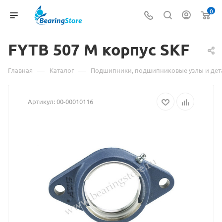
0
FYTB 507 M
Материал
корпус SKF
о
—
—
Главная
Каталог
Подшипники, подшипниковые узлы и дет
товаре
Артикул:
00-00010116
FYTB
507
M
корпус
SKF
взят