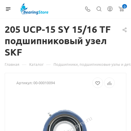
0
205 UCP-15 SY 15/16
Матер
TF
подшипниковый узел
о
SKF
товар
205
—
—
Главная
Каталог
Подшипники, подшипниковые узлы и дет
UCP-
Артикул:
00-00010094
15
SY
15/16
TF