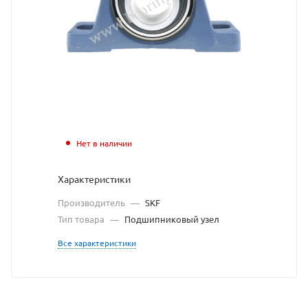
подши
узел
SKF
взят
с
сайта
Нет в наличии
https:
по
Характеристики
ссылк
Производитель
—
SKF
https:
без
Тип товара
—
Подшипниковый узел
разре
Все характеристики
владе
сайта