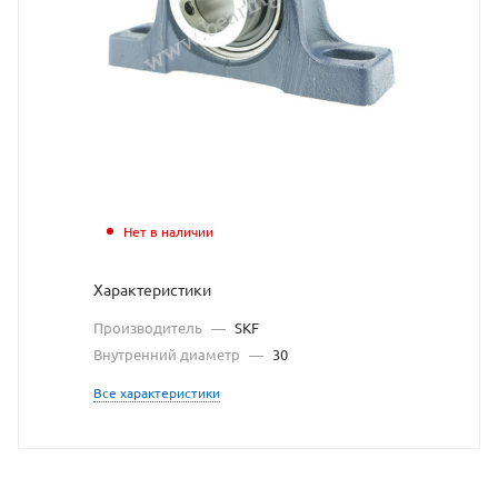
взят
с
сайта
https://bearingsto
по
ссылке
https://bearingst
без
Нет в наличии
разрешения
Характеристики
владельца
Производитель
—
SKF
сайта
Внутренний диаметр
—
30
Все характеристики