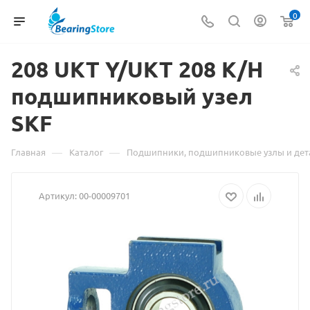
0
208 UKT Y/UKT 208 K/H
подшипниковый узел
Мате
SKF
о
това
—
—
Главная
Каталог
Подшипники, подшипниковые узлы и дет
208
Артикул:
00-00009701
UKT
Y/UK
208
K/H