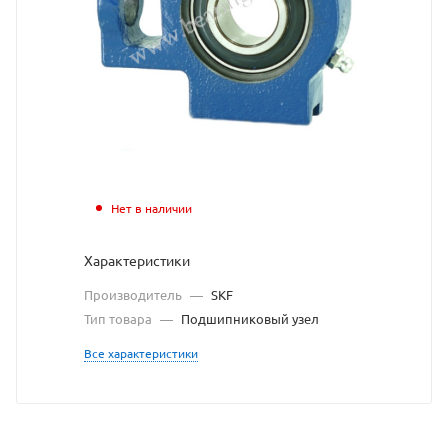
подш
узел
SKF
взят
с
сайт
Нет в наличии
https
по
Характеристики
ссыл
Производитель
—
SKF
https
без
Тип товара
—
Подшипниковый узел
разр
Все характеристики
влад
сайт