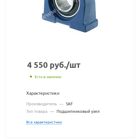
K/H
подшипниковый
узел
SKF
взят
с
4 550
руб.
/шт
сайта
Есть в наличии
https://bearingstore.r
по
Характеристики
ссылке
Производитель
—
SKF
https://bearingstore.
без
Тип товара
—
Подшипниковый узел
разрешения
Все характеристики
владельца