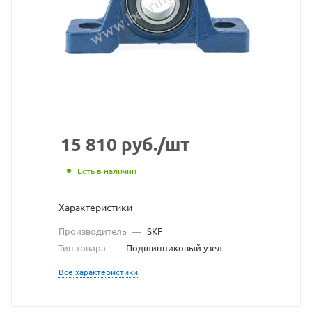
узел
SKF
взят
с
сайта
https://
по
15 810
руб.
/шт
ссылке
Есть в наличии
https:/
без
Характеристики
разреш
Производитель
—
SKF
владел
Тип товара
—
Подшипниковый узел
сайта
Все характеристики