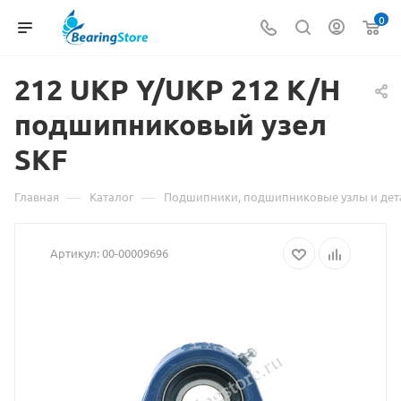
0
212 UKP Y/UKP 212
Матери
K/H
подшипниковый узел
о
SKF
товаре
212
—
—
Главная
Каталог
Подшипники, подшипниковые узлы и дет
UKP
Артикул:
00-00009696
Y/UKP
212
K/H
подшип