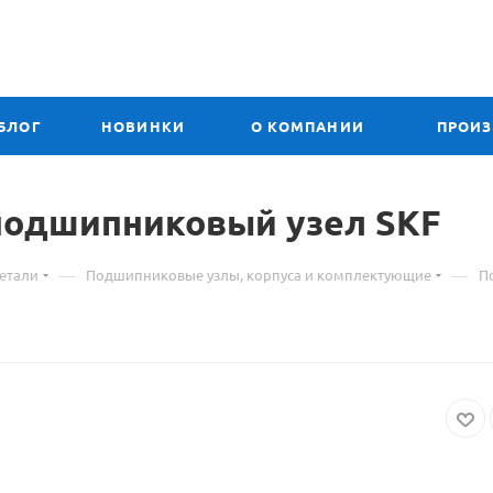
БЛОГ
НОВИНКИ
О КОМПАНИИ
ПРОИ
риал
подшипниковый узел SKF
—
—
етали
Подшипниковые узлы, корпуса и комплектующие
П
ре
FL