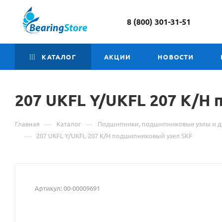
8 (800) 301-31-51
КАТАЛОГ
АКЦИИ
НОВОСТИ
207 UKFL Y/UKFL 207
Мате
K/H 
о
—
—
Главная
Каталог
Подшипники, подшипниковые узлы и д
това
—
207 UKFL Y/UKFL 207 K/H подшипниковый узел SKF
207
UKFL
Артикул:
00-00009691
Y/UK
207