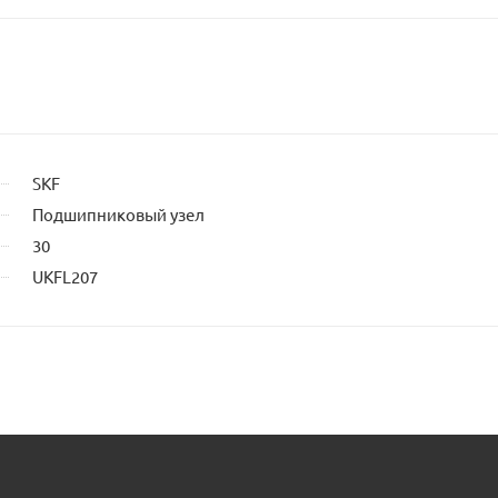
ельца
а
SKF
Подшипниковый узел
30
UKFL207