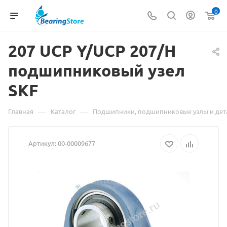
0
207 UCP Y/UCP 207/H
подшипниковый
Материа
узел
SKF
о
товаре
—
—
Главная
Каталог
Подшипники, подшипниковые узлы и дет
207
Артикул:
00-00009677
UCP
Y/UCP
207/H
подшипн