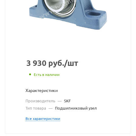
узел
SKF
взят
с
сайта
https://be
по
3 930
руб.
/шт
ссылке
Есть в наличии
https://b
без
Характеристики
разреше
Производитель
—
SKF
владельц
Тип товара
—
Подшипниковый узел
сайта
Все характеристики