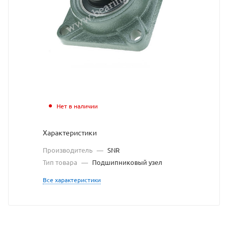
взят
с
сайта
https://be
по
ссылке
https://b
без
Нет в наличии
разреше
Характеристики
владельц
Производитель
—
SNR
сайта
Тип товара
—
Подшипниковый узел
Все характеристики