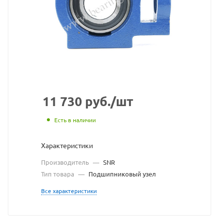
с
сайта
https://bearingstore.ru
по
ссылке
https://bearingstore.r
без
разрешения
11 730
руб.
/шт
владельца
Есть в наличии
сайта
Характеристики
Производитель
—
SNR
Тип товара
—
Подшипниковый узел
Все характеристики