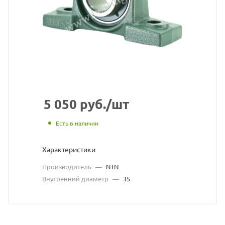
NTN
взят
с
сайт
https
по
ссыл
5 050
руб.
/шт
https
без
Есть в наличии
разр
Характеристики
влад
Производитель
—
NTN
сайт
Внутренний диаметр
—
35