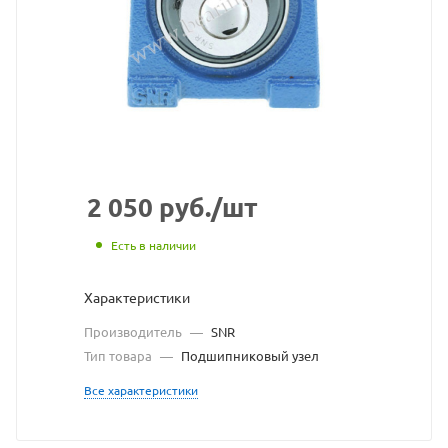
взят
с
сайт
https
по
ссыл
https
без
2 050
руб.
/шт
разр
Есть в наличии
влад
Характеристики
сайт
Производитель
—
SNR
Тип товара
—
Подшипниковый узел
Все характеристики