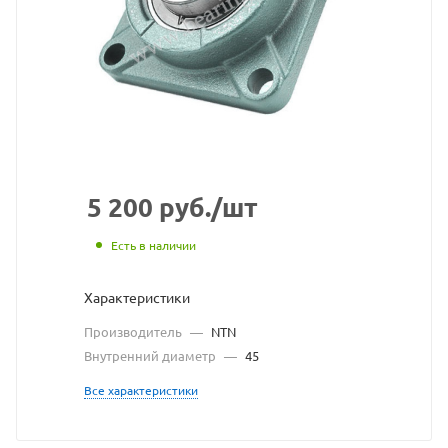
взят
с
сайта
https://bearings
по
ссылке
https://bearing
без
5 200
руб.
/шт
разрешения
Есть в наличии
владельца
Характеристики
сайта
Производитель
—
NTN
Внутренний диаметр
—
45
Все характеристики