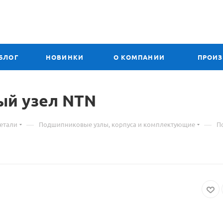
БЛОГ
НОВИНКИ
О КОМПАНИИ
ПРОИ
ый узел
Материал
NTN
о
—
—
етали
Подшипниковые узлы, корпуса и комплектующие
П
товаре
UCFX
06
D1
подшипниковый