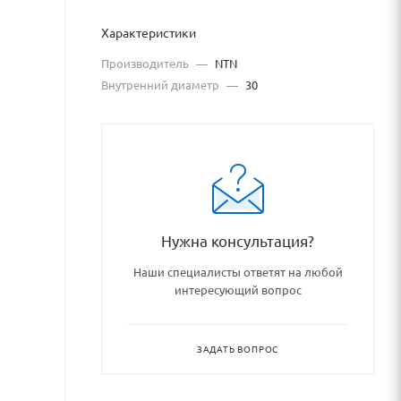
Характеристики
Производитель
—
NTN
Внутренний диаметр
—
30
.ru
Нужна консультация?
e.ru/catalog/podshipniki_po
Наши специалисты ответят на любой
интересующий вопрос
ЗАДАТЬ ВОПРОС