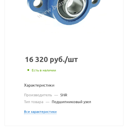
взят
с
сайта
https://be
по
ссылке
https://b
без
16 320
руб.
/шт
разреше
Есть в наличии
владельц
Характеристики
сайта
Производитель
—
SNR
Тип товара
—
Подшипниковый узел
Все характеристики