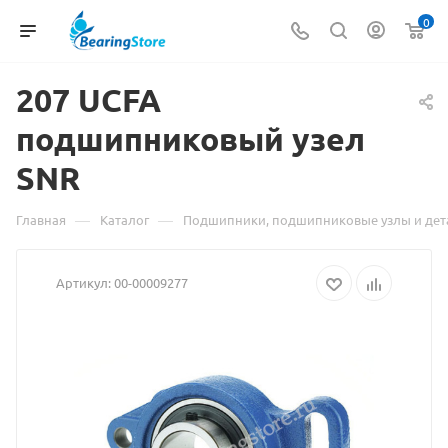
0
207 UCFA
подшипниковый узел
Мате
SNR
о
това
—
—
Главная
Каталог
Подшипники, подшипниковые узлы и дет
207
Артикул:
00-00009277
UCFA
подш
узел
SNR