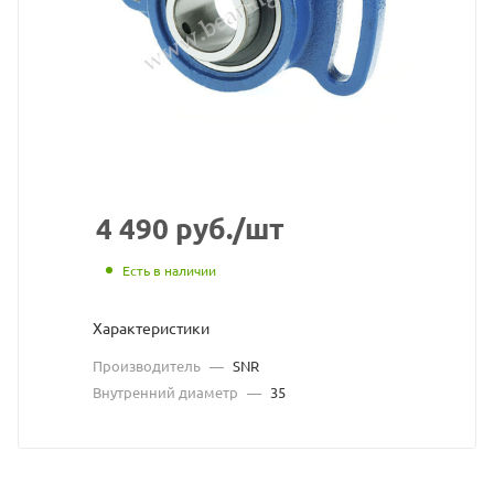
взят
с
сайт
https
по
ссыл
https
без
4 490
руб.
/шт
разр
Есть в наличии
влад
Характеристики
сайт
Производитель
—
SNR
Внутренний диаметр
—
35