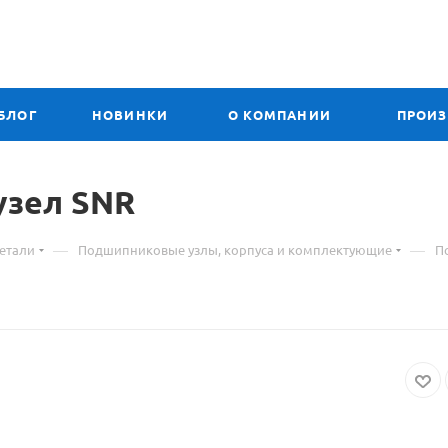
БЛОГ
НОВИНКИ
О КОМПАНИИ
ПРОИ
Материал
узел SNR
о
—
—
етали
Подшипниковые узлы, корпуса и комплектующие
П
товаре
206
UCF
подшипниковый
узел