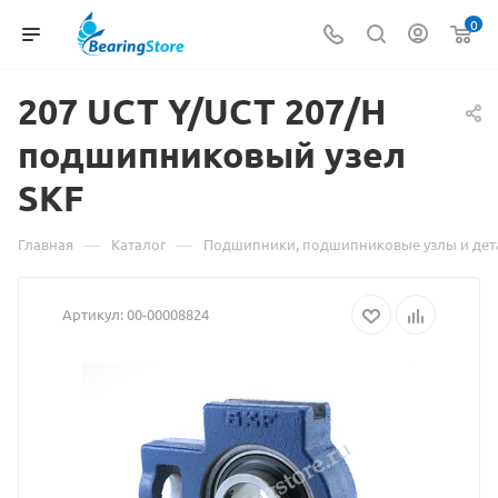
0
207 UCT
Материал
Y/UCT 207/H
подшипниковый узел
о
SKF
товаре
207
—
—
Главная
Каталог
Подшипники, подшипниковые узлы и дет
UCT
Артикул:
00-00008824
Y/UCT
207/H
подшипниковый
узел