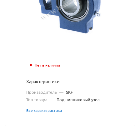
SKF
взят
с
сайта
https://bearingstor
по
ссылке
Нет в наличии
https://bearingst
без
Характеристики
разрешения
Производитель
—
SKF
владельца
Тип товара
—
Подшипниковый узел
сайта
Все характеристики