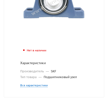
узел
SKF
взят
с
сайт
https
по
Нет в наличии
ссыл
Характеристики
https
без
Производитель
—
SKF
разр
Тип товара
—
Подшипниковый узел
влад
Все характеристики
сайт