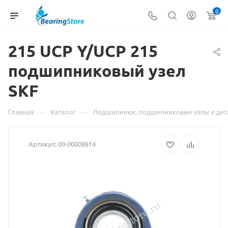
0
215 UCP Y/UCP 215
подшипниковый узел
Мате
SKF
о
това
—
—
Главная
Каталог
Подшипники, подшипниковые узлы и дет
215
Артикул:
00-00008814
UCP
Y/UC
215
подш