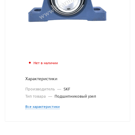
213-
40
подшипниковый
узел
SKF
взят
Нет в наличии
с
Характеристики
сайта
Производитель
—
SKF
https://bearingstore.r
по
Тип товара
—
Подшипниковый узел
ссылке
Все характеристики
https://bearingstore.
без
разрешения