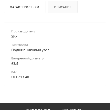
владельца
ХАРАКТЕРИСТИКИ
ОПИСАНИЕ
сайта
Производитель
SKF
Тип товара
Подшипниковый узел
Внутренний диаметр
63.5
ISO
UCP213-40
О КОМПАНИИ
КАК КУПИТЬ