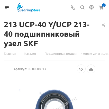
0
213 UCP-40 Y/UCP 213-
40 подшипниковый
узел
Материал
SKF
о
—
—
Главная
Каталог
Подшипники, подшипниковые узлы и дет
товаре
Артикул:
00-00008813
213
UCP-
40
Y/UCP