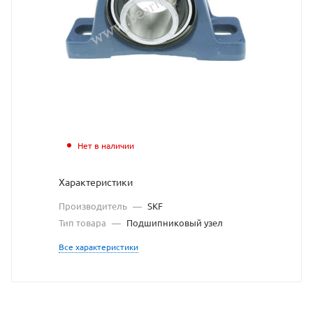
Y/UCP
209-
28
подшипниковый
узел
SKF
Нет в наличии
взят
Характеристики
с
Производитель
—
SKF
сайта
Тип товара
—
Подшипниковый узел
https://bearingstore.r
по
Все характеристики
ссылке
https://bearingstore.
без