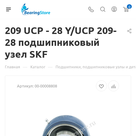
0
209 UCP - 28 Y/UCP 209-
28 подшипниковый
узел
Материал
SKF
о
—
—
Главная
Каталог
Подшипники, подшипниковые узлы и дет
товаре
Артикул:
00-00008808
209
UCP
-
28