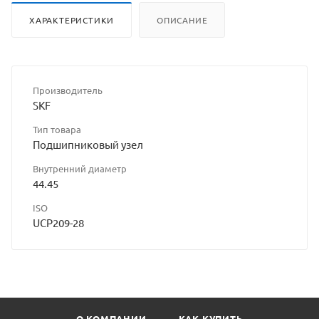
разрешения
ХАРАКТЕРИСТИКИ
ОПИСАНИЕ
владельца
сайта
Производитель
SKF
Тип товара
Подшипниковый узел
Внутренний диаметр
44.45
ISO
UCP209-28
О КОМПАНИИ
КАК КУПИТЬ