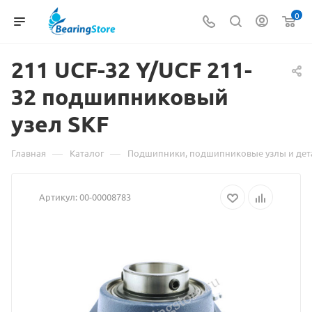
0
211 UCF-32 Y/UCF
Материа
211-
32 подшипниковый
о
узел SKF
товаре
211
—
—
Главная
Каталог
Подшипники, подшипниковые узлы и дет
UCF-
Артикул:
00-00008783
32
Y/UCF
211-
32