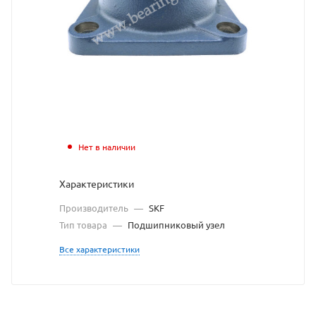
подшипн
узел
SKF
взят
с
сайта
Нет в наличии
https://b
по
Характеристики
ссылке
Производитель
—
SKF
https://b
без
Тип товара
—
Подшипниковый узел
разреше
Все характеристики
владель
сайта