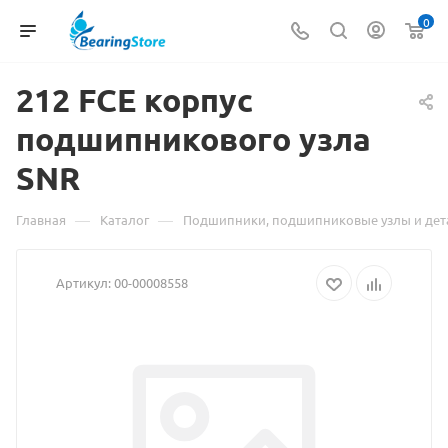
0
212 FCE корпус
подшипникового узла
Мат
SNR
о
това
—
—
Главная
Каталог
Подшипники, подшипниковые узлы и дет
212
Артикул:
00-00008558
FCE
корп
под
узла