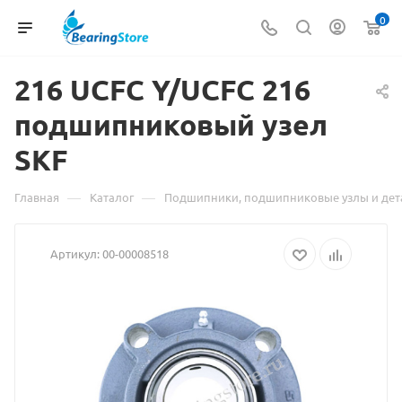
0
216 UCFC Y/UCFC 216
подшипниковый узел
Мате
SKF
о
това
—
—
Главная
Каталог
Подшипники, подшипниковые узлы и дет
216
Артикул:
00-00008518
UCFC
Y/UC
216
подш