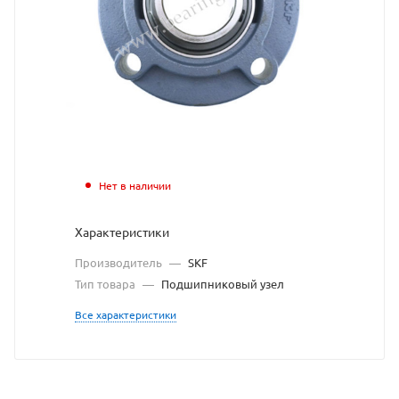
узел
SKF
взят
с
сайт
https
по
Нет в наличии
ссыл
Характеристики
https
без
Производитель
—
SKF
разр
Тип товара
—
Подшипниковый узел
влад
Все характеристики
сайт