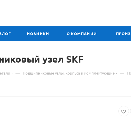
БЛОГ
НОВИНКИ
О КОМПАНИИ
ПРОИ
ал
никовый узел SKF
—
—
етали
Подшипниковые узлы, корпуса и комплектующие
П