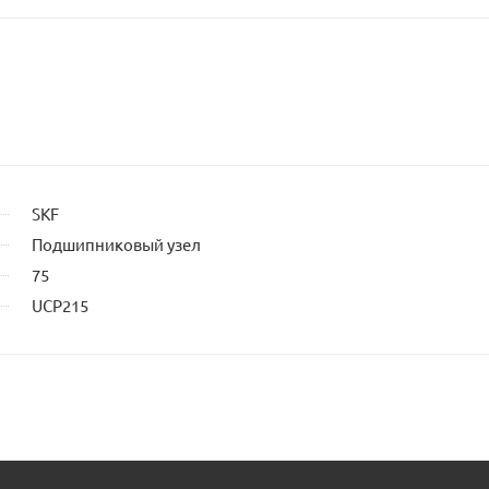
ьца
SKF
Подшипниковый узел
75
UCP215