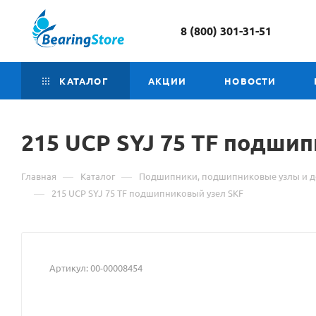
8 (800) 301-31-51
КАТАЛОГ
АКЦИИ
НОВОСТИ
215 UCP SYJ 75 TF
Матери
подшип
о
—
—
Главная
Каталог
Подшипники, подшипниковые узлы и д
товаре
—
215 UCP SYJ 75 TF подшипниковый узел SKF
215
UCP
Артикул:
00-00008454
SYJ
75