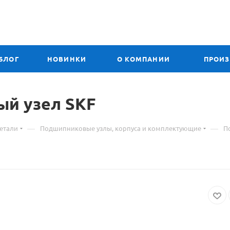
БЛОГ
НОВИНКИ
О КОМПАНИИ
ПРОИ
вый
Материал
узел SKF
о
—
—
етали
Подшипниковые узлы, корпуса и комплектующие
П
товаре
FY
1.1/2
WF
подшипниковый