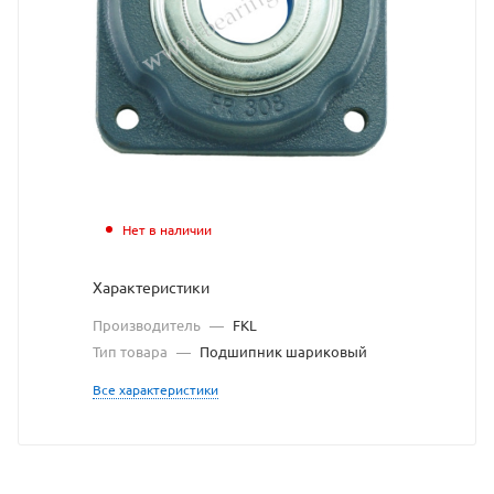
взят
с
сайта
https://
по
ссылке
https:/
без
Нет в наличии
разреш
Характеристики
владел
Производитель
—
FKL
сайта
Тип товара
—
Подшипник шариковый
Все характеристики