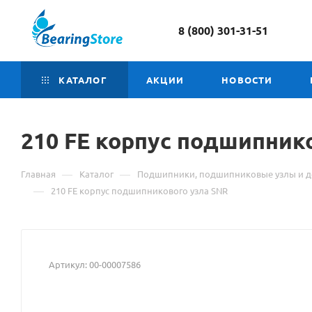
8 (800) 301-31-51
КАТАЛОГ
АКЦИИ
НОВОСТИ
210 FE корпус
Материал
подшипнико
о
—
—
Главная
Каталог
Подшипники, подшипниковые узлы и д
товаре
—
210 FE корпус подшипникового узла SNR
210
FE
Артикул:
00-00007586
корпус
подшипник