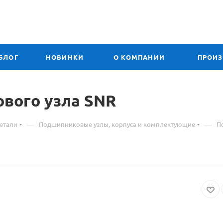
БЛОГ
НОВИНКИ
О КОМПАНИИ
ПРОИ
вого узла SNR
—
—
етали
Подшипниковые узлы, корпуса и комплектующие
П
ового