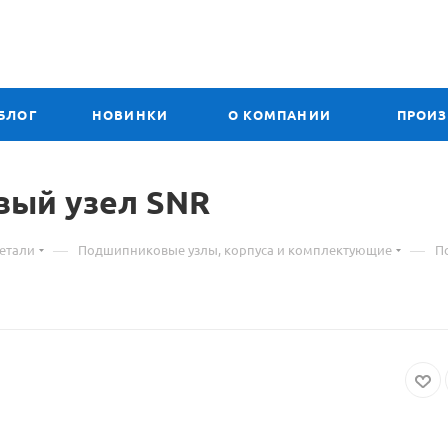
БЛОГ
НОВИНКИ
О КОМПАНИИ
ПРОИ
овый
Материал
узел SNR
о
—
—
етали
Подшипниковые узлы, корпуса и комплектующие
П
товаре
212
UCPAE
N
подшипниковый