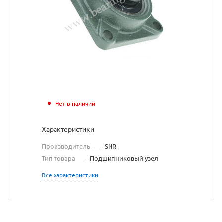
с
сайта
https://bearingstore.ru
по
ссылке
https://bearingstore.r
без
разрешения
Нет в наличии
владельца
Характеристики
сайта
Производитель
—
SNR
Тип товара
—
Подшипниковый узел
Все характеристики