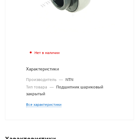
NTN
взят
с
сайта
https://bearingstore
по
Нет в наличии
ссылке
Характеристики
https://bearingstor
без
Производитель
—
NTN
разрешения
Тип товара
—
Подшипник шариковый
закрытый
владельца
Все характеристики
сайта
Характеристики