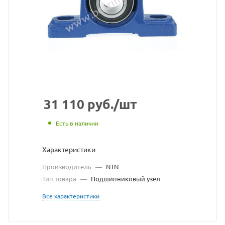
NTN
взят
с
сайта
https://be
по
ссылке
31 110
руб.
/шт
https://b
без
Есть в наличии
разреше
Характеристики
владельц
Производитель
—
NTN
сайта
Тип товара
—
Подшипниковый узел
Все характеристики