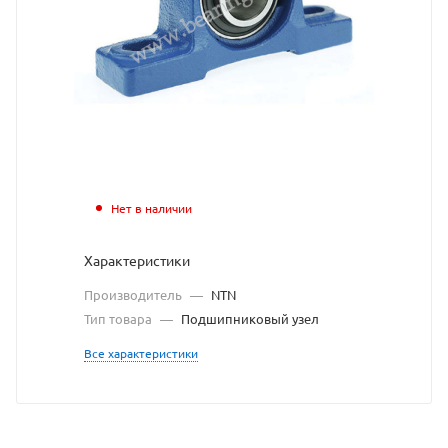
NTN
взят
с
сайт
https
по
ссыл
Нет в наличии
https
без
Характеристики
разр
Производитель
—
NTN
влад
Тип товара
—
Подшипниковый узел
сайт
Все характеристики