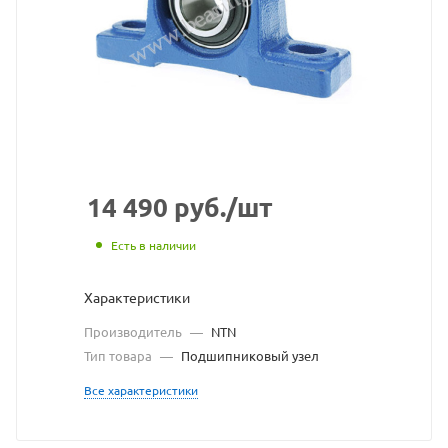
взят
с
сайта
https://bearingstore.ru
по
ссылке
https://bearingstore.
без
14 490
руб.
/шт
разрешения
Есть в наличии
владельца
Характеристики
сайта
Производитель
—
NTN
Тип товара
—
Подшипниковый узел
Все характеристики