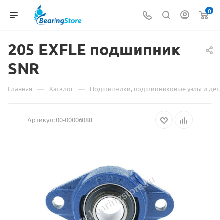
0
205 EXFLE
Материал
подшипник
SNR
о
товаре
—
—
Главная
Каталог
Подшипники, подшипниковые узлы и дет
205
Артикул:
00-00006088
EXFLE
подшипник
SNR
взят
с