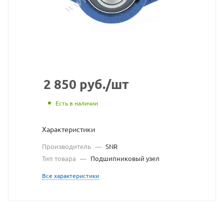
сайта
https://bearingst
по
ссылке
https://bearings
без
разрешения
2 850
руб.
/шт
владельца
Есть в наличии
сайта
Характеристики
Производитель
—
SNR
Тип товара
—
Подшипниковый узел
Все характеристики