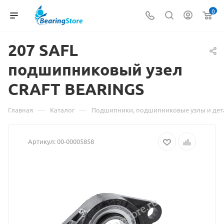
0
207
Материал
SAFL
подшипниковый узел
о
CRAFT BEARINGS
товаре
207
—
—
Главная
Каталог
Подшипники, подшипниковые узлы и дет
SAFL
Артикул:
00-00005858
подшипниковый
узел
CRAFT
BEARINGS