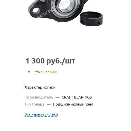
взят
с
сайта
https://bearingstore.ru
по
ссылке
https://bearingstore.r
без
1 300
руб.
/шт
разрешения
Есть в наличии
владельца
Характеристики
сайта
Производитель
—
CRAFT BEARINGS
Тип товара
—
Подшипниковый узел
Все характеристики