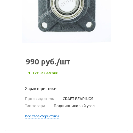
взят
с
сайта
https://bearingstore.ru
по
ссылке
https://bearingstore.r
без
990
руб.
/шт
разрешения
Есть в наличии
владельца
Характеристики
сайта
Производитель
—
CRAFT BEARINGS
Тип товара
—
Подшипниковый узел
Все характеристики