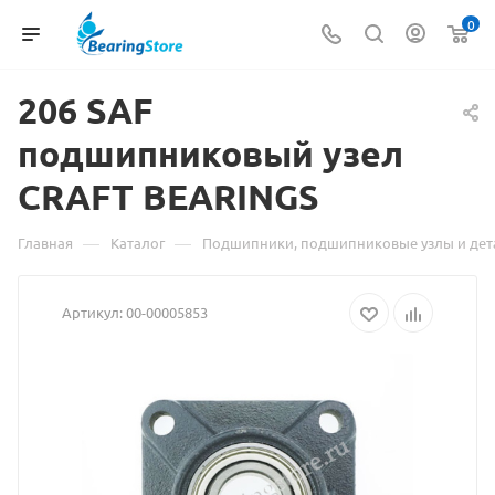
0
206
Материал
SAF
подшипниковый узел
о
CRAFT BEARINGS
товаре
206
—
—
Главная
Каталог
Подшипники, подшипниковые узлы и дет
SAF
Артикул:
00-00005853
подшипниковый
узел
CRAFT
BEARINGS