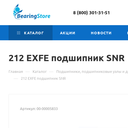
8 (800) 301-31-51
КАТАЛОГ
АКЦИИ
НОВОСТИ
212 EXFE подшипник
Мат
SNR
о
—
—
Главная
Каталог
Подшипники, подшипниковые узлы и д
това
—
212 EXFE подшипник SNR
212
EXF
Артикул:
00-00005833
под
SNR