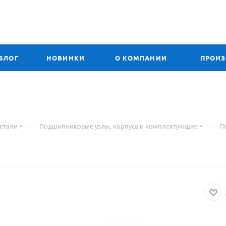
БЛОГ
НОВИНКИ
О КОМПАНИИ
ПРОИ
ериал
—
—
етали
Подшипниковые узлы, корпуса и комплектующие
П
ре
E
шипник