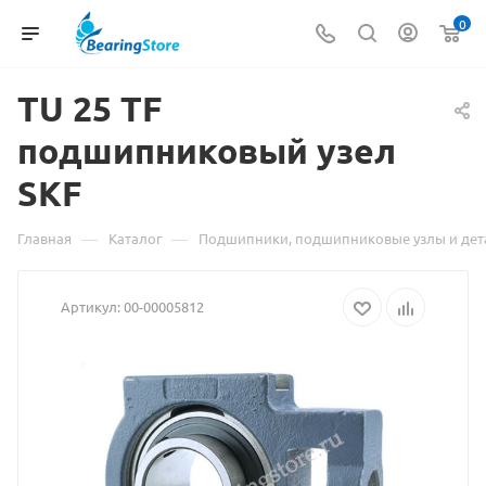
0
TU
Материал
25 TF
подшипниковый узел
о
SKF
товаре
TU
—
—
Главная
Каталог
Подшипники, подшипниковые узлы и дет
25
Артикул:
00-00005812
TF
подшипниковый
узел
SKF