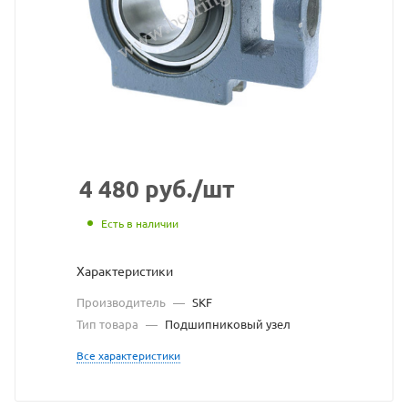
взят
с
сайта
https://bearingstore.ru
по
ссылке
https://bearingstore.ru
без
4 480
руб.
/шт
разрешения
Есть в наличии
владельца
Характеристики
сайта
Производитель
—
SKF
Тип товара
—
Подшипниковый узел
Все характеристики