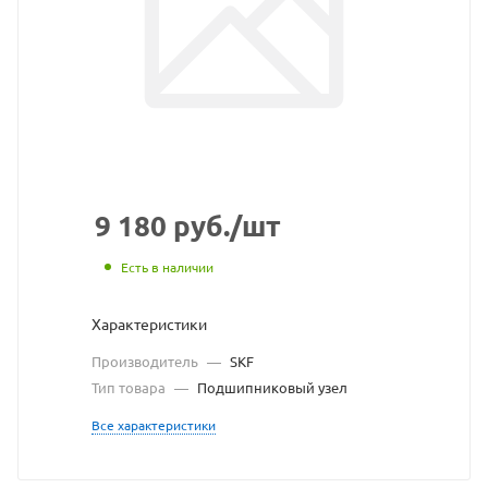
SKF
взят
с
сайт
https
по
ссыл
9 180
руб.
/шт
https
без
Есть в наличии
разр
Характеристики
влад
Производитель
—
SKF
сайт
Тип товара
—
Подшипниковый узел
Все характеристики